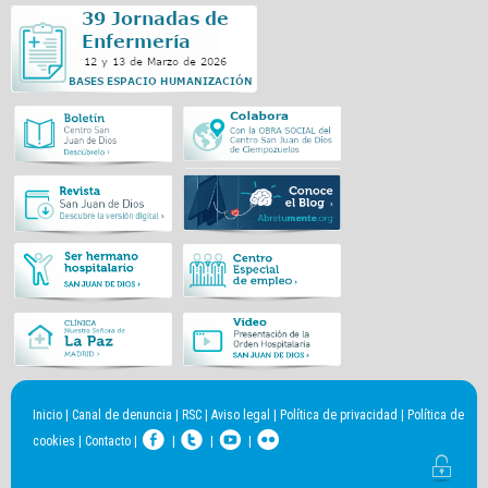
Inicio
|
Canal de denuncia
|
RSC
|
Aviso legal
|
Política de privacidad
|
Política de
cookies
|
Contacto
|
|
|
|