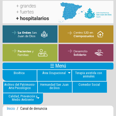
☰ Menú
Bioética
Área Ocupacional
Terapia asistida con
animales
Archivo del Patrimonio-
Hermandad San Juan
Comedor Social
Arte Psicológico
de Dios
Calidad, Prevención y
Medio Ambiente
Inicio
/
Canal de denuncia