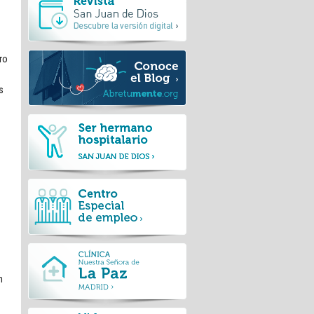
ro
s
n