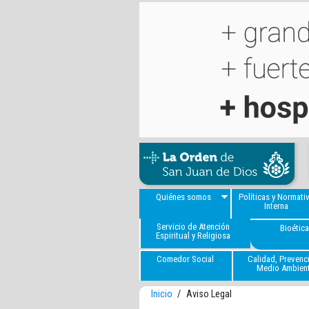
Quiénes somos
Políticas y Normati
Interna
Servicio de Atención
Bioétic
Espiritual y Religiosa
Comedor Social
Calidad, Prevenc
Medio Ambien
Inicio
/
Aviso Legal