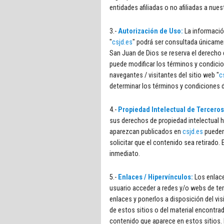
entidades afiliadas o no afiliadas a nues
3.-
Autorización de Uso:
La informació
"
csjd.es
" podrá ser consultada únicamen
San Juan de Dios se reserva el derecho 
puede modificar los términos y condicio
navegantes / visitantes del sitio web "
c
determinar los términos y condiciones d
4.-
Propiedad Intelectual de Tercero
sus derechos de propiedad intelectual h
aparezcan publicados en
csjd.es
pueden
solicitar que el contenido sea retirado
inmediato.
5.-
Enlaces / Hipervínculos:
Los enlace
usuario acceder a redes y/o webs de ter
enlaces y ponerlos a disposición del vi
de estos sitios o del material encontrad
contenido que aparece en estos sitios. 