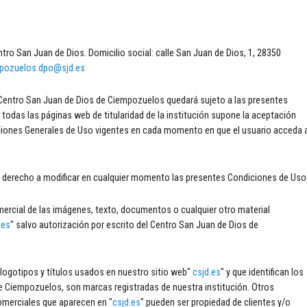
tro San Juan de Dios. Domicilio social: calle San Juan de Dios, 1, 28350
pozuelos.dpo@sjd.es
l Centro San Juan de Dios de Ciempozuelos quedará sujeto a las presentes
 todas las páginas web de titularidad de la institución supone la aceptación
iciones Generales de Uso vigentes en cada momento en que el usuario acceda 
el derecho a modificar en cualquier momento las presentes Condiciones de Uso
mercial de las imágenes, texto, documentos o cualquier otro material
.es
" salvo autorización por escrito del Centro San Juan de Dios de
logotipos y títulos usados en nuestro sitio web"
csjd.es
" y que identifican los
de Ciempozuelos, son marcas registradas de nuestra institución. Otros
omerciales que aparecen en "
csjd.es
" pueden ser propiedad de clientes y/o