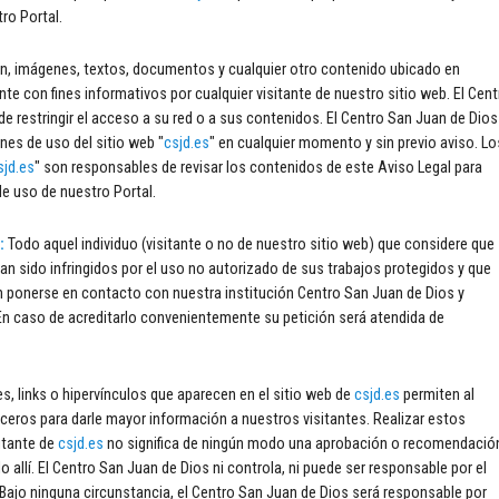
tro Portal.
n, imágenes, textos, documentos y cualquier otro contenido ubicado en
te con fines informativos por cualquier visitante de nuestro sitio web. El Cent
de restringir el acceso a su red o a sus contenidos. El Centro San Juan de Dios
nes de uso del sitio web "
csjd.es
" en cualquier momento y sin previo aviso. Lo
sjd.es
" son responsables de revisar los contenidos de este Aviso Legal para
e uso de nuestro Portal.
s:
Todo aquel individuo (visitante o no de nuestro sitio web) que considere que
an sido infringidos por el uso no autorizado de sus trabajos protegidos y que
 ponerse en contacto con nuestra institución Centro San Juan de Dios y
. En caso de acreditarlo convenientemente su petición será atendida de
s, links o hipervínculos que aparecen en el sitio web de
csjd.es
permiten al
ceros para darle mayor información a nuestros visitantes. Realizar estos
sitante de
csjd.es
no significa de ningún modo una aprobación o recomendació
o allí. El Centro San Juan de Dios ni controla, ni puede ser responsable por el
Bajo ninguna circunstancia, el Centro San Juan de Dios será responsable por