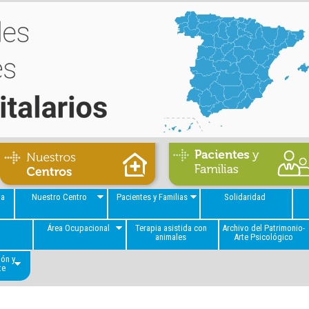
va
Nuestro Centro
Pacientes y Familias
Solidaridad
a
Área Ocupacional
Terapia asistida con
Archivo del Patrimonio-
animales
Arte Psicológico
ión y
te