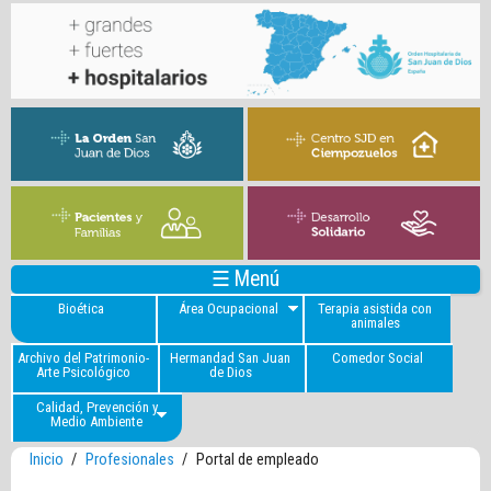
☰ Menú
Bioética
Área Ocupacional
Terapia asistida con
animales
Archivo del Patrimonio-
Hermandad San Juan
Comedor Social
Arte Psicológico
de Dios
Calidad, Prevención y
Medio Ambiente
Inicio
/
Profesionales
/
Portal de empleado