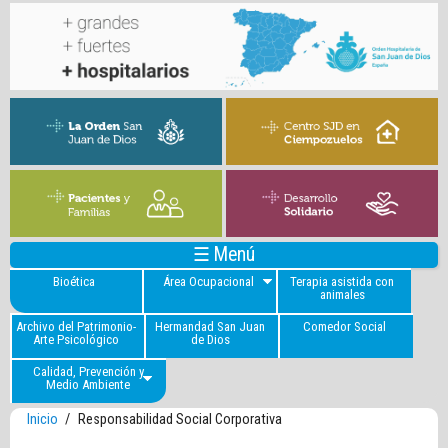
☰ Menú
Bioética
Área Ocupacional
Terapia asistida con
animales
Archivo del Patrimonio-
Hermandad San Juan
Comedor Social
Arte Psicológico
de Dios
Calidad, Prevención y
Medio Ambiente
Inicio
/
Responsabilidad Social Corporativa