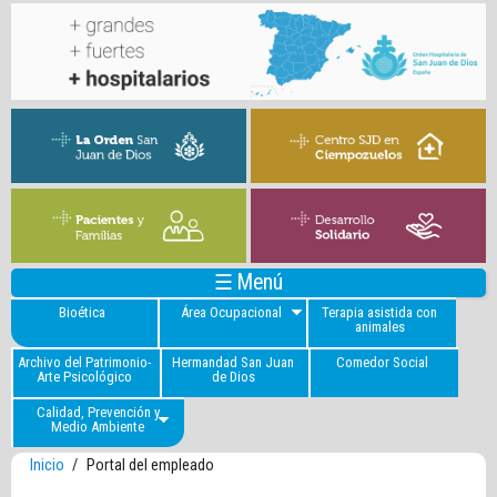
☰ Menú
Bioética
Área Ocupacional
Terapia asistida con
animales
Archivo del Patrimonio-
Hermandad San Juan
Comedor Social
Arte Psicológico
de Dios
Calidad, Prevención y
Medio Ambiente
Inicio
/
Portal del empleado