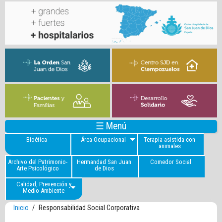
☰ Menú
Bioética
Área Ocupacional
Terapia asistida con
animales
Archivo del Patrimonio-
Hermandad San Juan
Comedor Social
Arte Psicológico
de Dios
Calidad, Prevención y
Medio Ambiente
Inicio
/
Responsabilidad Social Corporativa