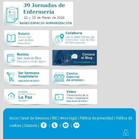
Inicio
|
Canal de denuncia
|
RSC
|
Aviso legal
|
Política de privacidad
|
Política de
cookies
|
Contacto
|
|
|
|