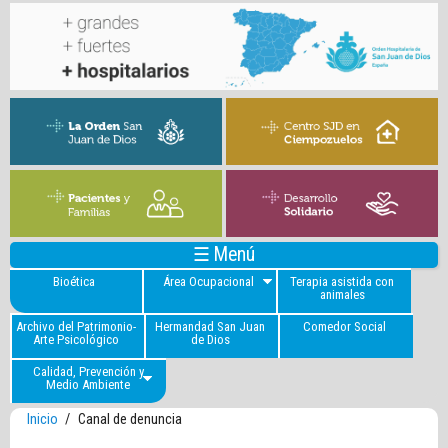
☰ Menú
Bioética
Área Ocupacional
Terapia asistida con
animales
Archivo del Patrimonio-
Hermandad San Juan
Comedor Social
Arte Psicológico
de Dios
Calidad, Prevención y
Medio Ambiente
Inicio
/
Canal de denuncia