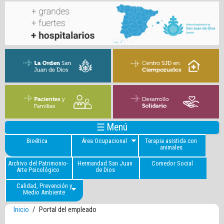
☰ Menú
Bioética
Área Ocupacional
Terapia asistida con
animales
Archivo del Patrimonio-
Hermandad San Juan
Comedor Social
Arte Psicológico
de Dios
Calidad, Prevención y
Medio Ambiente
Inicio
/
Portal del empleado