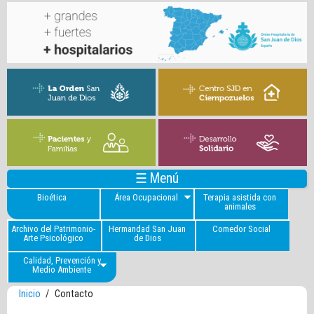
☰ Menú
Bioética
Área Ocupacional
Terapia asistida con
animales
Archivo del Patrimonio-
Hermandad San Juan
Comedor Social
Arte Psicológico
de Dios
Calidad, Prevención y
Medio Ambiente
Inicio
/
Contacto