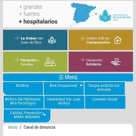
☰ Menú
Bioética
Área Ocupacional
Terapia asistida con
animales
Archivo del Patrimonio-
Hermandad San Juan
Comedor Social
Arte Psicológico
de Dios
Calidad, Prevención y
Medio Ambiente
Inicio
/
Canal de denuncia