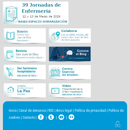
Inicio
|
Canal de denuncia
|
RSC
|
Aviso legal
|
Política de privacidad
|
Política de
cookies
|
Contacto
|
|
|
|