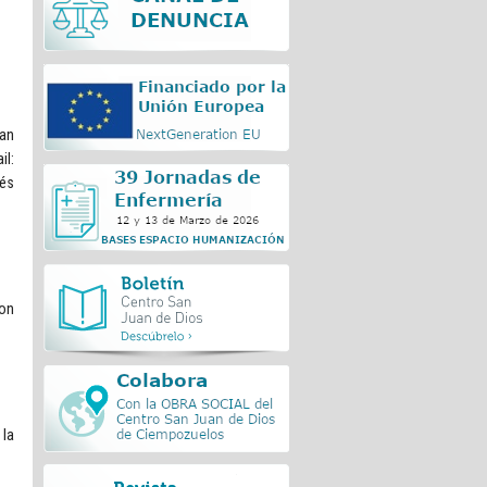
San
il:
vés
con
 la