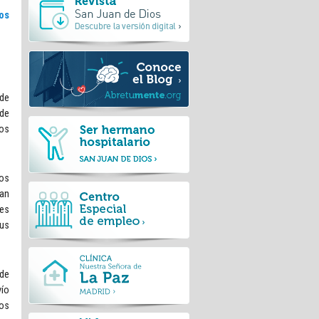
os
 de
de
dos
dos
San
nes
Sus
 de
vío
Los