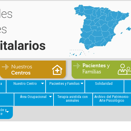
va
Nuestro Centro
Pacientes y Familias
Solidaridad
a
Área Ocupacional
Terapia asistida con
Archivo del Patrimonio-
animales
Arte Psicológico
ión y
te