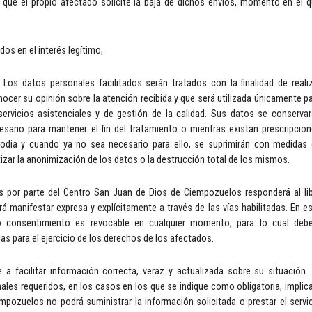
que el propio afectado solicite la baja de dichos envíos, momento en el 
os en el interés legítimo,
: Los datos personales facilitados serán tratados con la finalidad de reali
ocer su opinión sobre la atención recibida y que será utilizada únicamente p
servicios asistenciales y de gestión de la calidad. Sus datos se conserva
sario para mantener el fin del tratamiento o mientras existan prescripcio
todia y cuando ya no sea necesario para ello, se suprimirán con medidas
zar la anonimización de los datos o la destrucción total de los mismos.
s por parte del Centro San Juan de Dios de Ciempozuelos responderá al li
 manifestar expresa y explícitamente a través de las vías habilitadas. En e
o consentimiento es revocable en cualquier momento, para lo cual debe
das para el ejercicio de los derechos de los afectados.
 facilitar información correcta, veraz y actualizada sobre su situación.
ales requeridos, en los casos en los que se indique como obligatoria, implic
pozuelos no podrá suministrar la información solicitada o prestar el servi