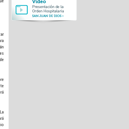
que
zar
ara
rán
nes
 de
bre
ste
rá
 La
ará
cio