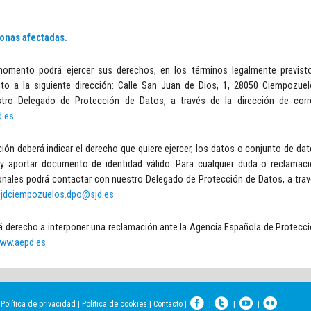
sonas afectadas.
omento podrá ejercer sus derechos, en los términos legalmente previst
ito a la siguiente dirección: Calle San Juan de Dios, 1, 28050 Ciempozue
tro Delegado de Protección de Datos, a través de la dirección de corr
d.es
n deberá indicar el derecho que quiere ejercer, los datos o conjunto de da
y aportar documento de identidad válido. Para cualquier duda o reclamac
onales podrá contactar con nuestro Delegado de Protección de Datos, a tra
sjdciempozuelos.dpo@sjd.es
á derecho a interponer una reclamación ante la Agencia Española de Protecc
ww.aepd.es
|
Política de privacidad
|
Política de cookies
|
Contacto
|
|
|
|