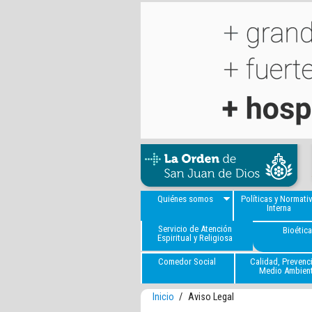
Quiénes somos
Políticas y Normati
Interna
Servicio de Atención
Bioétic
Espiritual y Religiosa
Comedor Social
Calidad, Prevenc
Medio Ambien
Inicio
/
Aviso Legal