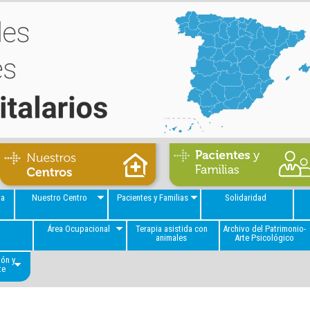
va
Nuestro Centro
Pacientes y Familias
Solidaridad
a
Área Ocupacional
Terapia asistida con
Archivo del Patrimonio-
animales
Arte Psicológico
ión y
te