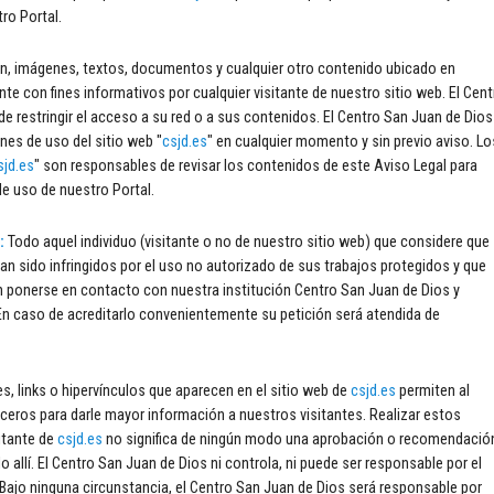
tro Portal.
n, imágenes, textos, documentos y cualquier otro contenido ubicado en
te con fines informativos por cualquier visitante de nuestro sitio web. El Cent
de restringir el acceso a su red o a sus contenidos. El Centro San Juan de Dios
nes de uso del sitio web "
csjd.es
" en cualquier momento y sin previo aviso. Lo
sjd.es
" son responsables de revisar los contenidos de este Aviso Legal para
e uso de nuestro Portal.
s:
Todo aquel individuo (visitante o no de nuestro sitio web) que considere que
an sido infringidos por el uso no autorizado de sus trabajos protegidos y que
 ponerse en contacto con nuestra institución Centro San Juan de Dios y
. En caso de acreditarlo convenientemente su petición será atendida de
s, links o hipervínculos que aparecen en el sitio web de
csjd.es
permiten al
ceros para darle mayor información a nuestros visitantes. Realizar estos
sitante de
csjd.es
no significa de ningún modo una aprobación o recomendació
o allí. El Centro San Juan de Dios ni controla, ni puede ser responsable por el
Bajo ninguna circunstancia, el Centro San Juan de Dios será responsable por