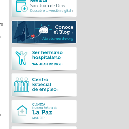
ro
s
n