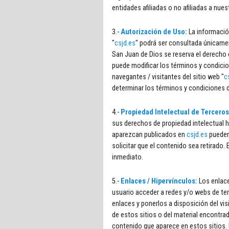
entidades afiliadas o no afiliadas a nues
3.-
Autorización de Uso:
La informació
"
csjd.es
" podrá ser consultada únicamen
San Juan de Dios se reserva el derecho 
puede modificar los términos y condicio
navegantes / visitantes del sitio web "
c
determinar los términos y condiciones d
4.-
Propiedad Intelectual de Tercero
sus derechos de propiedad intelectual h
aparezcan publicados en
csjd.es
pueden
solicitar que el contenido sea retirado
inmediato.
5.-
Enlaces / Hipervínculos:
Los enlace
usuario acceder a redes y/o webs de ter
enlaces y ponerlos a disposición del vi
de estos sitios o del material encontrad
contenido que aparece en estos sitios. 