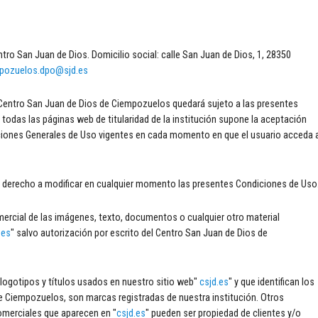
tro San Juan de Dios. Domicilio social: calle San Juan de Dios, 1, 28350
pozuelos.dpo@sjd.es
l Centro San Juan de Dios de Ciempozuelos quedará sujeto a las presentes
 todas las páginas web de titularidad de la institución supone la aceptación
iciones Generales de Uso vigentes en cada momento en que el usuario acceda 
el derecho a modificar en cualquier momento las presentes Condiciones de Uso
mercial de las imágenes, texto, documentos o cualquier otro material
.es
" salvo autorización por escrito del Centro San Juan de Dios de
logotipos y títulos usados en nuestro sitio web"
csjd.es
" y que identifican los
de Ciempozuelos, son marcas registradas de nuestra institución. Otros
omerciales que aparecen en "
csjd.es
" pueden ser propiedad de clientes y/o