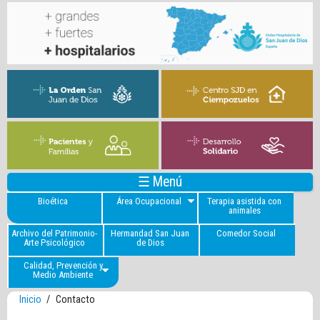
☰ Menú
Bioética
Área Ocupacional
Terapia asistida con
animales
Archivo del Patrimonio-
Hermandad San Juan
Comedor Social
Arte Psicológico
de Dios
Calidad, Prevención y
Medio Ambiente
Inicio
/
Contacto