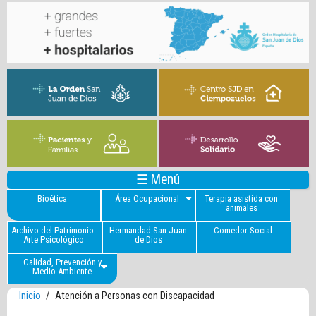
☰ Menú
Bioética
Área Ocupacional
Terapia asistida con
animales
Archivo del Patrimonio-
Hermandad San Juan
Comedor Social
Arte Psicológico
de Dios
Calidad, Prevención y
Medio Ambiente
Inicio
/
Atención a Personas con Discapacidad