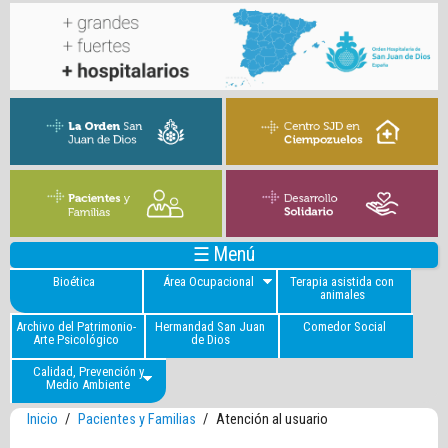
☰ Menú
Bioética
Área Ocupacional
Terapia asistida con
animales
Archivo del Patrimonio-
Hermandad San Juan
Comedor Social
Arte Psicológico
de Dios
Calidad, Prevención y
Medio Ambiente
Inicio
/
Pacientes y Familias
/
Atención al usuario