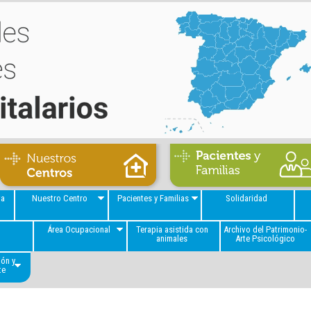
va
Nuestro Centro
Pacientes y Familias
Solidaridad
a
Área Ocupacional
Terapia asistida con
Archivo del Patrimonio-
animales
Arte Psicológico
ión y
te