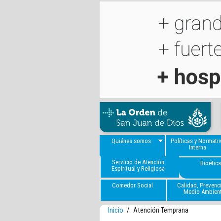
Quiénes somos
Políticas y Normati
Interna
Servicio de Atención
Bioétic
Espiritual y Religiosa
Comedor Social
Calidad, Prevenc
Medio Ambien
Inicio
/
Atención Temprana