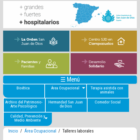
☰ Menú
Bioética
Área Ocupacional
Terapia asistida con
animales
Archivo del Patrimonio-
Hermandad San Juan
Comedor Social
Arte Psicológico
de Dios
Calidad, Prevención y
Medio Ambiente
Inicio
/
Área Ocupacional
/
Talleres laborales