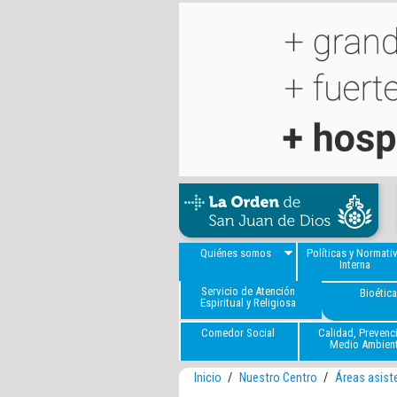
Quiénes somos
Políticas y Normati
Interna
Servicio de Atención
Bioétic
Espiritual y Religiosa
Comedor Social
Calidad, Prevenc
Medio Ambien
Inicio
/
Nuestro Centro
/
Áreas asist