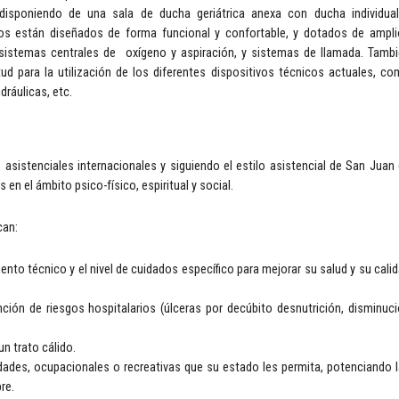
disponiendo de una sala de ducha geriátrica anexa con ducha individua
ios están diseñados de forma funcional y confortable, y dotados de ampl
 sistemas centrales de oxígeno y aspiración, y sistemas de llamada. Tamb
tud para la utilización de los diferentes dispositivos técnicos actuales, c
dráulicas, etc.
asistenciales internacionales y siguiendo el estilo asistencial de San Juan
en el ámbito psico-físico, espiritual y social.
can:
iento técnico y el nivel de cuidados específico para mejorar su salud y su cali
ción de riesgos hospitalarios (úlceras por decúbito desnutrición, disminuc
un trato cálido.
vidades, ocupacionales o recreativas que su estado les permita, potenciando 
re.