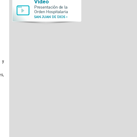
a y
es,