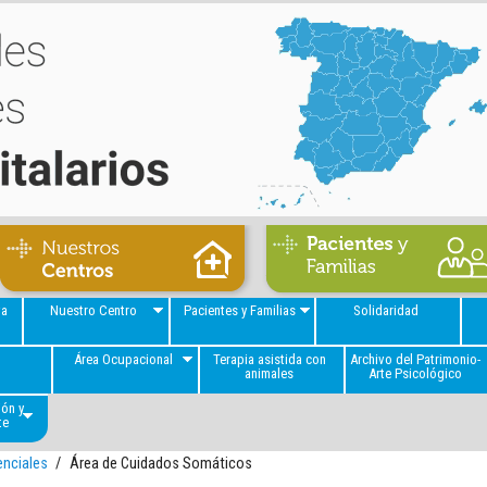
va
Nuestro Centro
Pacientes y Familias
Solidaridad
a
Área Ocupacional
Terapia asistida con
Archivo del Patrimonio-
animales
Arte Psicológico
ión y
te
enciales
/
Área de Cuidados Somáticos