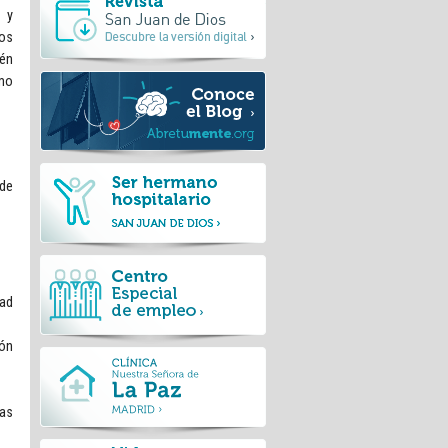
l y
ios
ién
omo
 de
dad
ión
las