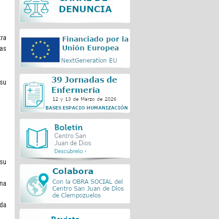
tra
as
 su
su
una
ida